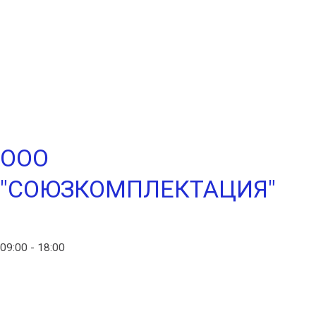
Войти
Лента записей
Лента комментариев
WordPress.org
ООО
"СОЮЗКОМПЛЕКТАЦИЯ"
info@ico-russia.com
09:00 - 18:00
+7 (903) 280-50-80