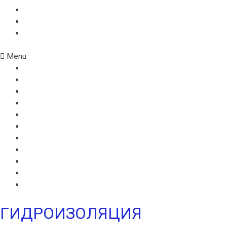
ИКОПАЛ УЛЬТРА Н
УЛЬТРАМАРИН В
УЛЬТРАМАРИН Н
Menu
ВИЛЛАТЕКС В
ВИЛЛАТЕКС Н
ВИЛЛАТЕКС ИЗОЛ С
ВИЛЛАФЛЕКС В
ВИЛЛАФЛЕКС Н
ИКОПАЛ В
ИКОПАЛ Н
ИКОПАЛ УЛЬТРА В
ИКОПАЛ УЛЬТРА Н
УЛЬТРАМАРИН В
УЛЬТРАМАРИН Н
ГИДРОИЗОЛЯЦИЯ