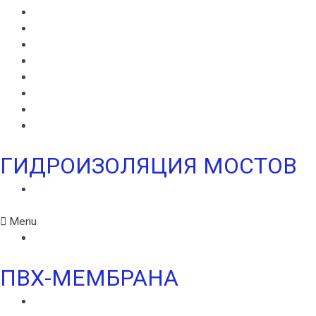
ГИДРОШПОНКИ ИКОПАЛ
НЕОДИЛ
ТЕРАНАП
УЛЬТРАНАП
ВИЛЛАЭЛАСТ ЭМП
БЕНТОНИТОВЫЙ ШНУР ICOPAL
БАНДАЖНАЯ ЛЕНТА ИКОПАЛ
ЖГУТ КОРДОН
ГИДРОИЗОЛЯЦИЯ МОСТОВ
ИКОПАЛ МОСТ СБС
Menu
ИКОПАЛ МОСТ СБС
ПВХ-МЕМБРАНА
MONARPLAN G