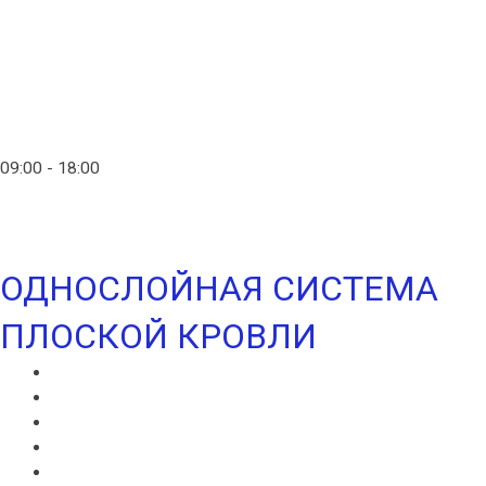
Главная
Контакты
info@ico-russia.com
09:00 - 18:00
+7 (903) 280-50-80
ОДНОСЛОЙНАЯ СИСТЕМА
ПЛОСКОЙ КРОВЛИ
ИКОПАЛ СОЛО
ИКОПАЛ СОЛО FM
СИНТАН ВЕНТ
СИНТАН СОЛО ВЕНТ
УЛЬТРАДРАЙВ