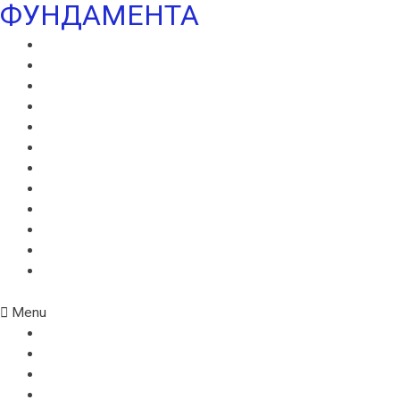
ФУНДАМЕНТА
ВИЛЛАДРЕЙН 400
ВИЛЛАДРЕЙН 500
ВИЛЛАДРЕЙН 8 ГЕО
ВИЛЛАДРЕЙН 20
ГИДРОШПОНКИ ИКОПАЛ
НЕОДИЛ
ТЕРАНАП
УЛЬТРАНАП
ВИЛЛАЭЛАСТ ЭМП
БЕНТОНИТОВЫЙ ШНУР ICOPAL
БАНДАЖНАЯ ЛЕНТА ИКОПАЛ
ЖГУТ КОРДОН
Menu
ВИЛЛАДРЕЙН 400
ВИЛЛАДРЕЙН 500
ВИЛЛАДРЕЙН 8 ГЕО
ВИЛЛАДРЕЙН 20