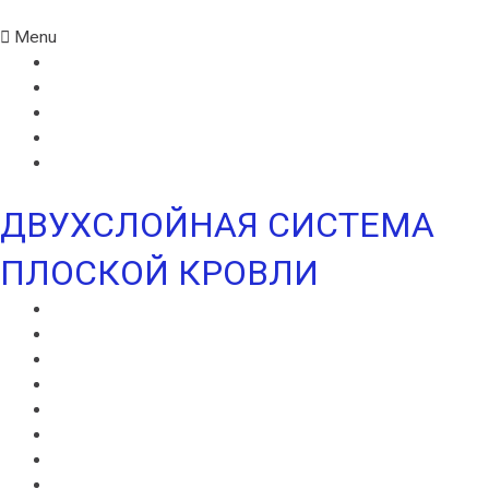
Menu
ИКОПАЛ СОЛО
ИКОПАЛ СОЛО FM
СИНТАН ВЕНТ
СИНТАН СОЛО ВЕНТ
УЛЬТРАДРАЙВ
ДВУХСЛОЙНАЯ СИСТЕМА
ПЛОСКОЙ КРОВЛИ
ВИЛЛАТЕКС В
ВИЛЛАТЕКС Н
ВИЛЛАТЕКС ИЗОЛ С
ВИЛЛАФЛЕКС В
ВИЛЛАФЛЕКС Н
ИКОПАЛ В
ИКОПАЛ Н
ИКОПАЛ УЛЬТРА В