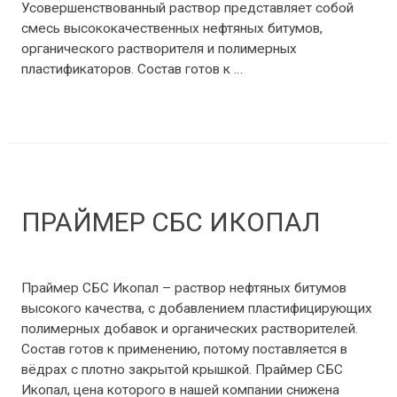
Усовершенствованный раствор представляет собой
смесь высококачественных нефтяных битумов,
органического растворителя и полимерных
пластификаторов. Состав готов к …
ПРАЙМЕР
Читать полностью »
СИПЛАСТ
ПРАЙМЕР СБС ИКОПАЛ
Мастики и праймеры
/ От
Benz1988
Праймер СБС Икопал – раствор нефтяных битумов
высокого качества, с добавлением пластифицирующих
полимерных добавок и органических растворителей.
Состав готов к применению, потому поставляется в
вёдрах с плотно закрытой крышкой. Праймер СБС
Икопал, цена которого в нашей компании снижена