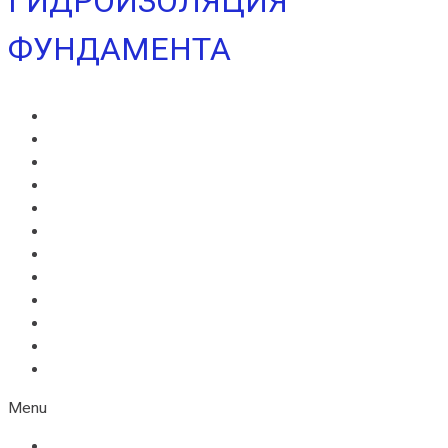
ГИДРОИЗОЛЯЦИЯ
ФУНДАМЕНТА
ВИЛЛАДРЕЙН 400
ВИЛЛАДРЕЙН 500
ВИЛЛАДРЕЙН 8 ГЕО
ВИЛЛАДРЕЙН 20
ГИДРОШПОНКИ ИКОПАЛ
НЕОДИЛ
ТЕРАНАП
УЛЬТРАНАП
ВИЛЛАЭЛАСТ ЭМП
БЕНТОНИТОВЫЙ ШНУР ICOPAL
БАНДАЖНАЯ ЛЕНТА ИКОПАЛ
ЖГУТ КОРДОН
Menu
ВИЛЛАДРЕЙН 400