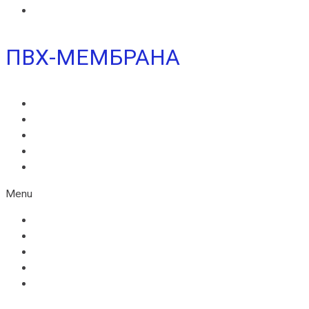
ИКОПАЛ МОСТ СБС
ПВХ-МЕМБРАНА
MONARPLAN G
МОНАРПЛАН D
МОНАРПЛАН СМ
МОНАРПЛАН W
МОНАРПЛАН ФМ
Menu
MONARPLAN G
МОНАРПЛАН D
МОНАРПЛАН СМ
МОНАРПЛАН W
МОНАРПЛАН ФМ