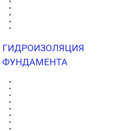
ИКОПАЛ Н
ИКОПАЛ УЛЬТРА В
ИКОПАЛ УЛЬТРА Н
УЛЬТРАМАРИН В
УЛЬТРАМАРИН Н
ГИДРОИЗОЛЯЦИЯ
ФУНДАМЕНТА
ВИЛЛАДРЕЙН 400
ВИЛЛАДРЕЙН 500
ВИЛЛАДРЕЙН 8 ГЕО
ВИЛЛАДРЕЙН 20
ГИДРОШПОНКИ ИКОПАЛ
НЕОДИЛ
ТЕРАНАП
УЛЬТРАНАП