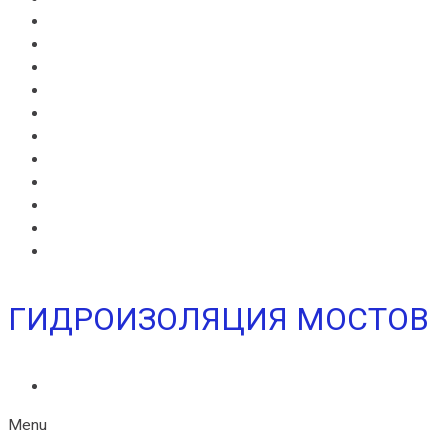
ВИЛЛАДРЕЙН 500
ВИЛЛАДРЕЙН 8 ГЕО
ВИЛЛАДРЕЙН 20
ГИДРОШПОНКИ ИКОПАЛ
НЕОДИЛ
ТЕРАНАП
УЛЬТРАНАП
ВИЛЛАЭЛАСТ ЭМП
БЕНТОНИТОВЫЙ ШНУР ICOPAL
БАНДАЖНАЯ ЛЕНТА ИКОПАЛ
ЖГУТ КОРДОН
ГИДРОИЗОЛЯЦИЯ МОСТОВ
ИКОПАЛ МОСТ СБС
Menu