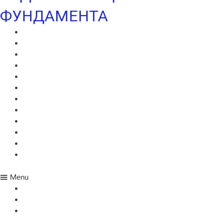
ФУНДАМЕНТА
ВИЛЛАДРЕЙН 400
ВИЛЛАДРЕЙН 500
ВИЛЛАДРЕЙН 8 ГЕО
ВИЛЛАДРЕЙН 20
ГИДРОШПОНКИ ИКОПАЛ
НЕОДИЛ
ТЕРАНАП
УЛЬТРАНАП
ВИЛЛАЭЛАСТ ЭМП
БЕНТОНИТОВЫЙ ШНУР ICOPAL
БАНДАЖНАЯ ЛЕНТА ИКОПАЛ
ЖГУТ КОРДОН
Menu
ВИЛЛАДРЕЙН 400
ВИЛЛАДРЕЙН 500
ВИЛЛАДРЕЙН 8 ГЕО