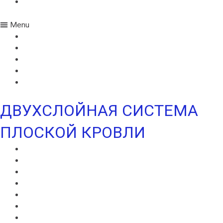
УЛЬТРАДРАЙВ
Menu
ИКОПАЛ СОЛО
ИКОПАЛ СОЛО FM
СИНТАН ВЕНТ
СИНТАН СОЛО ВЕНТ
УЛЬТРАДРАЙВ
ДВУХСЛОЙНАЯ СИСТЕМА
ПЛОСКОЙ КРОВЛИ
ВИЛЛАТЕКС В
ВИЛЛАТЕКС Н
ВИЛЛАТЕКС ИЗОЛ С
ВИЛЛАФЛЕКС В
ВИЛЛАФЛЕКС Н
ИКОПАЛ В
ИКОПАЛ Н