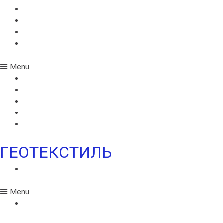
МОНАРПЛАН D
МОНАРПЛАН СМ
МОНАРПЛАН W
МОНАРПЛАН ФМ
Menu
MONARPLAN G
МОНАРПЛАН D
МОНАРПЛАН СМ
МОНАРПЛАН W
МОНАРПЛАН ФМ
ГЕОТЕКСТИЛЬ
ГЕОТЕКСТИЛЬ ИКОПАЛ
Menu
ГЕОТЕКСТИЛЬ ИКОПАЛ