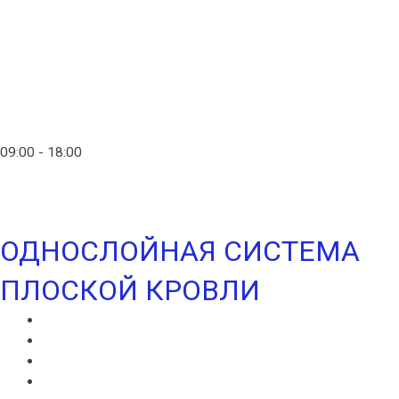
Главная
Контакты
info@ico-russia.com
09:00 - 18:00
+7 (903) 280-50-80
ОДНОСЛОЙНАЯ СИСТЕМА
ПЛОСКОЙ КРОВЛИ
ИКОПАЛ СОЛО
ИКОПАЛ СОЛО FM
СИНТАН ВЕНТ
СИНТАН СОЛО ВЕНТ