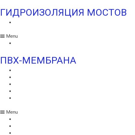
ГИДРОИЗОЛЯЦИЯ МОСТОВ
ИКОПАЛ МОСТ СБС
Menu
ИКОПАЛ МОСТ СБС
ПВХ-МЕМБРАНА
MONARPLAN G
МОНАРПЛАН D
МОНАРПЛАН СМ
МОНАРПЛАН W
МОНАРПЛАН ФМ
Menu
MONARPLAN G
МОНАРПЛАН D
МОНАРПЛАН СМ