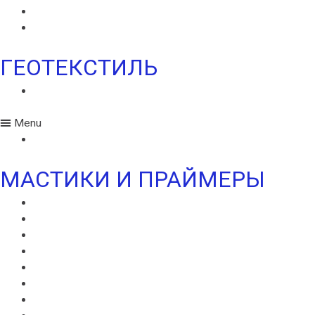
МОНАРПЛАН W
МОНАРПЛАН ФМ
ГЕОТЕКСТИЛЬ
ГЕОТЕКСТИЛЬ ИКОПАЛ
Menu
ГЕОТЕКСТИЛЬ ИКОПАЛ
МАСТИКИ И ПРАЙМЕРЫ
МАСТИКА ИКОПАЛ СБС
ГИДРОИЗОЛЯЦИОННАЯ МАСТИКА ИКОПАЛ
КРОВЕЛЬНАЯ МАСТИКА ИКОПАЛ
ПРАЙМЕР БИТУМНЫЙ ИКОПАЛ
ПРАЙМЕР СБС ИКОПАЛ
ПРАЙМЕР СИПЛАСТ
УЛЬТРАМАСТИКА ИКОПАЛ