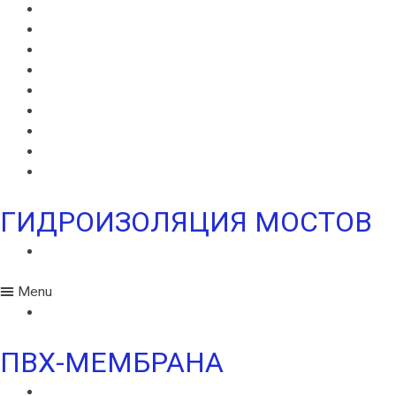
ВИЛЛАДРЕЙН 20
ГИДРОШПОНКИ ИКОПАЛ
НЕОДИЛ
ТЕРАНАП
УЛЬТРАНАП
ВИЛЛАЭЛАСТ ЭМП
БЕНТОНИТОВЫЙ ШНУР ICOPAL
БАНДАЖНАЯ ЛЕНТА ИКОПАЛ
ЖГУТ КОРДОН
ГИДРОИЗОЛЯЦИЯ МОСТОВ
ИКОПАЛ МОСТ СБС
Menu
ИКОПАЛ МОСТ СБС
ПВХ-МЕМБРАНА
MONARPLAN G