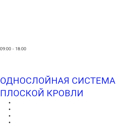
Главная
Контакты
info@ico-russia.com
09:00 - 18:00
+7 (903) 280-50-80
ОДНОСЛОЙНАЯ СИСТЕМА
ПЛОСКОЙ КРОВЛИ
ИКОПАЛ СОЛО
ИКОПАЛ СОЛО FM
СИНТАН ВЕНТ
СИНТАН СОЛО ВЕНТ