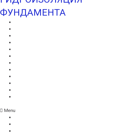
ФУНДАМЕНТА
ВИЛЛАДРЕЙН 400
ВИЛЛАДРЕЙН 500
ВИЛЛАДРЕЙН 8 ГЕО
ВИЛЛАДРЕЙН 20
ГИДРОШПОНКИ ИКОПАЛ
НЕОДИЛ
ТЕРАНАП
УЛЬТРАНАП
ВИЛЛАЭЛАСТ ЭМП
БЕНТОНИТОВЫЙ ШНУР ICOPAL
БАНДАЖНАЯ ЛЕНТА ИКОПАЛ
ЖГУТ КОРДОН
Menu
ВИЛЛАДРЕЙН 400
ВИЛЛАДРЕЙН 500
ВИЛЛАДРЕЙН 8 ГЕО