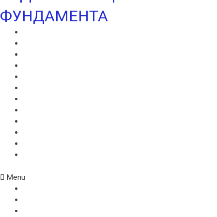
ФУНДАМЕНТА
ВИЛЛАДРЕЙН 400
ВИЛЛАДРЕЙН 500
ВИЛЛАДРЕЙН 8 ГЕО
ВИЛЛАДРЕЙН 20
ГИДРОШПОНКИ ИКОПАЛ
НЕОДИЛ
ТЕРАНАП
УЛЬТРАНАП
ВИЛЛАЭЛАСТ ЭМП
БЕНТОНИТОВЫЙ ШНУР ICOPAL
БАНДАЖНАЯ ЛЕНТА ИКОПАЛ
ЖГУТ КОРДОН
Menu
ВИЛЛАДРЕЙН 400
ВИЛЛАДРЕЙН 500
ВИЛЛАДРЕЙН 8 ГЕО