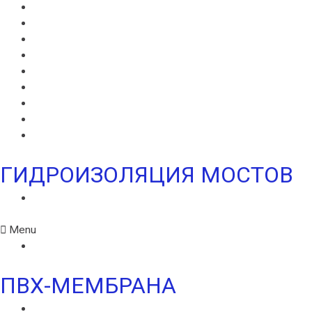
ВИЛЛАДРЕЙН 20
ГИДРОШПОНКИ ИКОПАЛ
НЕОДИЛ
ТЕРАНАП
УЛЬТРАНАП
ВИЛЛАЭЛАСТ ЭМП
БЕНТОНИТОВЫЙ ШНУР ICOPAL
БАНДАЖНАЯ ЛЕНТА ИКОПАЛ
ЖГУТ КОРДОН
ГИДРОИЗОЛЯЦИЯ МОСТОВ
ИКОПАЛ МОСТ СБС
Menu
ИКОПАЛ МОСТ СБС
ПВХ-МЕМБРАНА
MONARPLAN G