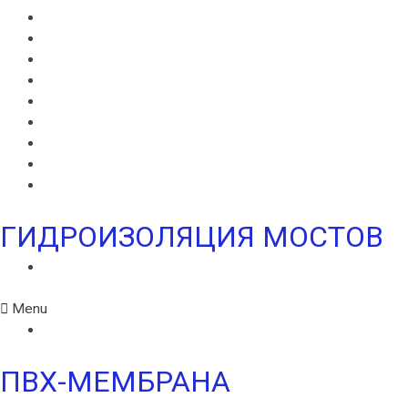
ВИЛЛАДРЕЙН 20
ГИДРОШПОНКИ ИКОПАЛ
НЕОДИЛ
ТЕРАНАП
УЛЬТРАНАП
ВИЛЛАЭЛАСТ ЭМП
БЕНТОНИТОВЫЙ ШНУР ICOPAL
БАНДАЖНАЯ ЛЕНТА ИКОПАЛ
ЖГУТ КОРДОН
ГИДРОИЗОЛЯЦИЯ МОСТОВ
ИКОПАЛ МОСТ СБС
Menu
ИКОПАЛ МОСТ СБС
ПВХ-МЕМБРАНА