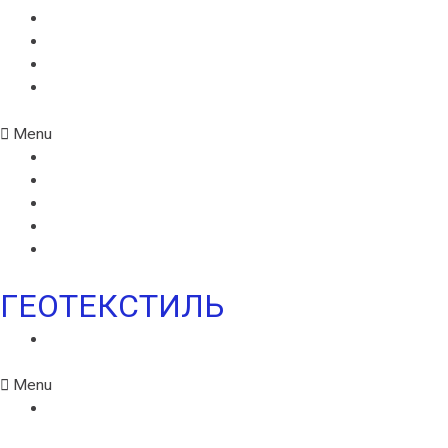
МОНАРПЛАН D
МОНАРПЛАН СМ
МОНАРПЛАН W
МОНАРПЛАН ФМ
Menu
MONARPLAN G
МОНАРПЛАН D
МОНАРПЛАН СМ
МОНАРПЛАН W
МОНАРПЛАН ФМ
ГЕОТЕКСТИЛЬ
ГЕОТЕКСТИЛЬ ИКОПАЛ
Menu
ГЕОТЕКСТИЛЬ ИКОПАЛ