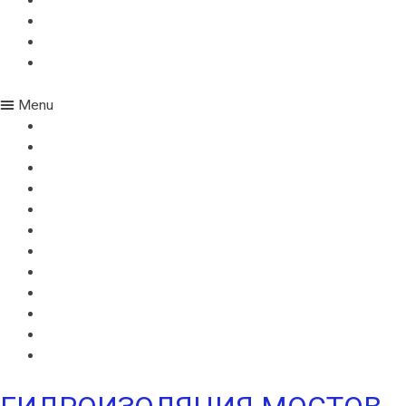
ВИЛЛАЭЛАСТ ЭМП
БЕНТОНИТОВЫЙ ШНУР ICOPAL
БАНДАЖНАЯ ЛЕНТА ИКОПАЛ
ЖГУТ КОРДОН
Menu
ВИЛЛАДРЕЙН 400
ВИЛЛАДРЕЙН 500
ВИЛЛАДРЕЙН 8 ГЕО
ВИЛЛАДРЕЙН 20
ГИДРОШПОНКИ ИКОПАЛ
НЕОДИЛ
ТЕРАНАП
УЛЬТРАНАП
ВИЛЛАЭЛАСТ ЭМП
БЕНТОНИТОВЫЙ ШНУР ICOPAL
БАНДАЖНАЯ ЛЕНТА ИКОПАЛ
ЖГУТ КОРДОН