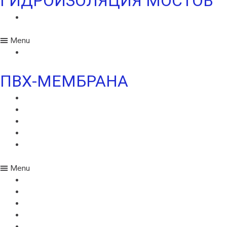
ГИДРОИЗОЛЯЦИЯ МОСТОВ
ИКОПАЛ МОСТ СБС
Menu
ИКОПАЛ МОСТ СБС
ПВХ-МЕМБРАНА
MONARPLAN G
МОНАРПЛАН D
МОНАРПЛАН СМ
МОНАРПЛАН W
МОНАРПЛАН ФМ
Menu
MONARPLAN G
МОНАРПЛАН D
МОНАРПЛАН СМ
МОНАРПЛАН W
МОНАРПЛАН ФМ