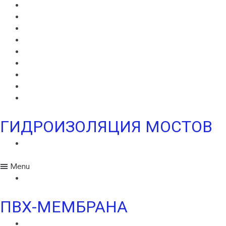
ВИЛЛАДРЕЙН 20
ГИДРОШПОНКИ ИКОПАЛ
НЕОДИЛ
ТЕРАНАП
УЛЬТРАНАП
ВИЛЛАЭЛАСТ ЭМП
БЕНТОНИТОВЫЙ ШНУР ICOPAL
БАНДАЖНАЯ ЛЕНТА ИКОПАЛ
ЖГУТ КОРДОН
ГИДРОИЗОЛЯЦИЯ МОСТОВ
ИКОПАЛ МОСТ СБС
Menu
ИКОПАЛ МОСТ СБС
ПВХ-МЕМБРАНА
MONARPLAN G