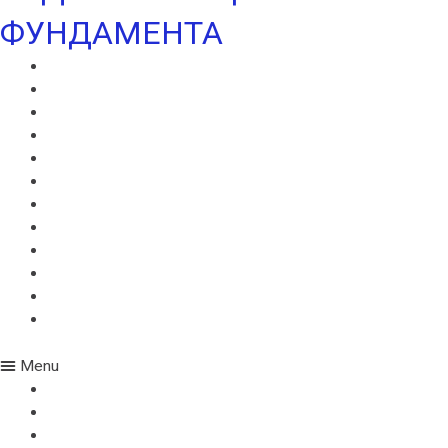
ФУНДАМЕНТА
ВИЛЛАДРЕЙН 400
ВИЛЛАДРЕЙН 500
ВИЛЛАДРЕЙН 8 ГЕО
ВИЛЛАДРЕЙН 20
ГИДРОШПОНКИ ИКОПАЛ
НЕОДИЛ
ТЕРАНАП
УЛЬТРАНАП
ВИЛЛАЭЛАСТ ЭМП
БЕНТОНИТОВЫЙ ШНУР ICOPAL
БАНДАЖНАЯ ЛЕНТА ИКОПАЛ
ЖГУТ КОРДОН
Menu
ВИЛЛАДРЕЙН 400
ВИЛЛАДРЕЙН 500
ВИЛЛАДРЕЙН 8 ГЕО