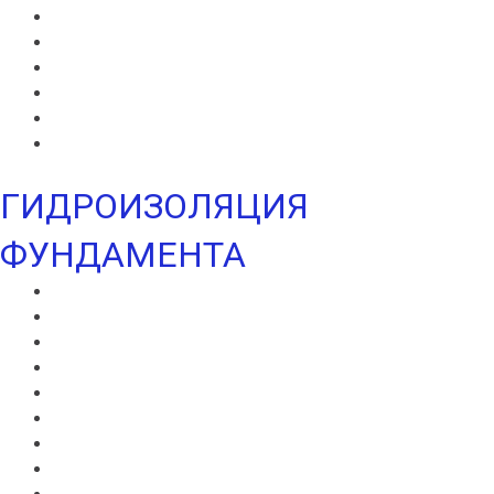
ИКОПАЛ В
ИКОПАЛ Н
ИКОПАЛ УЛЬТРА В
ИКОПАЛ УЛЬТРА Н
УЛЬТРАМАРИН В
УЛЬТРАМАРИН Н
ГИДРОИЗОЛЯЦИЯ
ФУНДАМЕНТА
ВИЛЛАДРЕЙН 400
ВИЛЛАДРЕЙН 500
ВИЛЛАДРЕЙН 8 ГЕО
ВИЛЛАДРЕЙН 20
ГИДРОШПОНКИ ИКОПАЛ
НЕОДИЛ
ТЕРАНАП
УЛЬТРАНАП