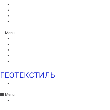
МОНАРПЛАН D
МОНАРПЛАН СМ
МОНАРПЛАН W
МОНАРПЛАН ФМ
Menu
MONARPLAN G
МОНАРПЛАН D
МОНАРПЛАН СМ
МОНАРПЛАН W
МОНАРПЛАН ФМ
ГЕОТЕКСТИЛЬ
ГЕОТЕКСТИЛЬ ИКОПАЛ
Menu
ГЕОТЕКСТИЛЬ ИКОПАЛ