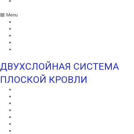
УЛЬТРАДРАЙВ
Menu
ИКОПАЛ СОЛО
ИКОПАЛ СОЛО FM
СИНТАН ВЕНТ
СИНТАН СОЛО ВЕНТ
УЛЬТРАДРАЙВ
ДВУХСЛОЙНАЯ СИСТЕМА
ПЛОСКОЙ КРОВЛИ
ВИЛЛАТЕКС В
ВИЛЛАТЕКС Н
ВИЛЛАТЕКС ИЗОЛ С
ВИЛЛАФЛЕКС В
ВИЛЛАФЛЕКС Н
ИКОПАЛ В
ИКОПАЛ Н