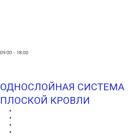
Главная
Контакты
info@ico-russia.com
09:00 - 18:00
+7 (903) 280-50-80
ОДНОСЛОЙНАЯ СИСТЕМА
ПЛОСКОЙ КРОВЛИ
ИКОПАЛ СОЛО
ИКОПАЛ СОЛО FM
СИНТАН ВЕНТ
СИНТАН СОЛО ВЕНТ