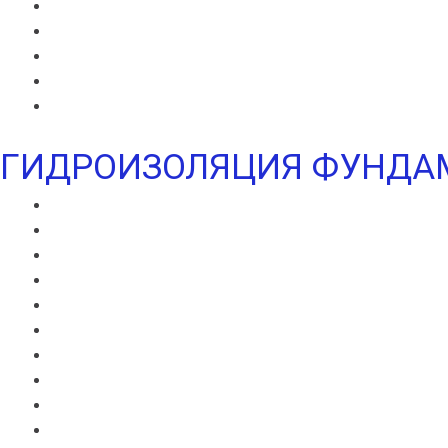
ИКОПАЛ Н
ИКОПАЛ УЛЬТРА В
ИКОПАЛ УЛЬТРА Н
УЛЬТРАМАРИН В
УЛЬТРАМАРИН Н
ГИДРОИЗОЛЯЦИЯ ФУНДА
ВИЛЛАДРЕЙН 400
ВИЛЛАДРЕЙН 500
ВИЛЛАДРЕЙН 8 ГЕО
ВИЛЛАДРЕЙН 20
ГИДРОШПОНКИ ИКОПАЛ
НЕОДИЛ
ТЕРАНАП
УЛЬТРАНАП
ВИЛЛАЭЛАСТ ЭМП
БЕНТОНИТОВЫЙ ШНУР ICOPAL