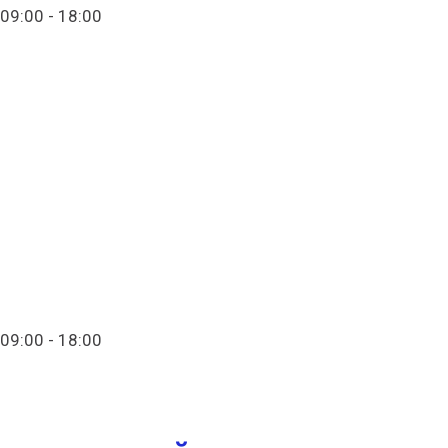
09:00 - 18:00
+7 (903) 280-50-80
Главная
Контакты
info@ico-russia.com
09:00 - 18:00
+7 (903) 280-50-80