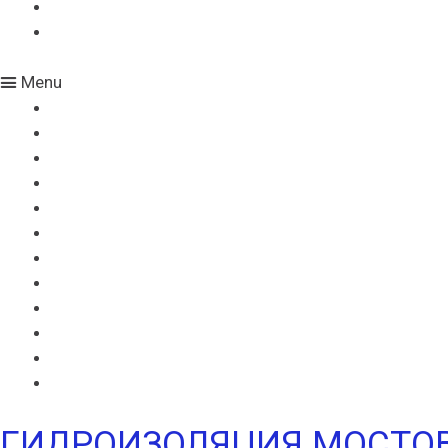
БАНДАЖНАЯ ЛЕНТА ИКОПАЛ
ЖГУТ КОРДОН
Menu
ВИЛЛАДРЕЙН 400
ВИЛЛАДРЕЙН 500
ВИЛЛАДРЕЙН 8 ГЕО
ВИЛЛАДРЕЙН 20
ГИДРОШПОНКИ ИКОПАЛ
НЕОДИЛ
ТЕРАНАП
УЛЬТРАНАП
ВИЛЛАЭЛАСТ ЭМП
БЕНТОНИТОВЫЙ ШНУР ICOPAL
БАНДАЖНАЯ ЛЕНТА ИКОПАЛ
ЖГУТ КОРДОН
ГИДРОИЗОЛЯЦИЯ МОСТО