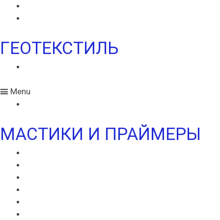
МОНАРПЛАН W
МОНАРПЛАН ФМ
ГЕОТЕКСТИЛЬ
ГЕОТЕКСТИЛЬ ИКОПАЛ
Menu
ГЕОТЕКСТИЛЬ ИКОПАЛ
МАСТИКИ И ПРАЙМЕРЫ
МАСТИКА ИКОПАЛ СБС
ГИДРОИЗОЛЯЦИОННАЯ МАСТИКА ИКОПАЛ
КРОВЕЛЬНАЯ МАСТИКА ИКОПАЛ
ПРАЙМЕР БИТУМНЫЙ ИКОПАЛ
ПРАЙМЕР СБС ИКОПАЛ
ПРАЙМЕР СИПЛАСТ