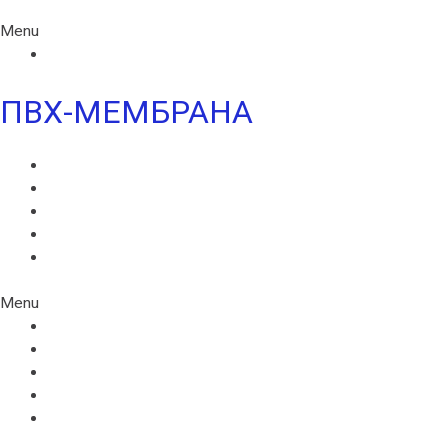
Menu
ИКОПАЛ МОСТ СБС
ПВХ-МЕМБРАНА
MONARPLAN G
МОНАРПЛАН D
МОНАРПЛАН СМ
МОНАРПЛАН W
МОНАРПЛАН ФМ
Menu
MONARPLAN G
МОНАРПЛАН D
МОНАРПЛАН СМ
МОНАРПЛАН W
МОНАРПЛАН ФМ