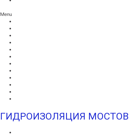
ЖГУТ КОРДОН
Menu
ВИЛЛАДРЕЙН 400
ВИЛЛАДРЕЙН 500
ВИЛЛАДРЕЙН 8 ГЕО
ВИЛЛАДРЕЙН 20
ГИДРОШПОНКИ ИКОПАЛ
НЕОДИЛ
ТЕРАНАП
УЛЬТРАНАП
ВИЛЛАЭЛАСТ ЭМП
БЕНТОНИТОВЫЙ ШНУР ICOPAL
БАНДАЖНАЯ ЛЕНТА ИКОПАЛ
ЖГУТ КОРДОН
ГИДРОИЗОЛЯЦИЯ МОСТОВ
ИКОПАЛ МОСТ СБС