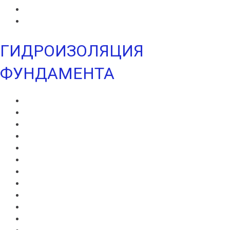
УЛЬТРАМАРИН В
УЛЬТРАМАРИН Н
ГИДРОИЗОЛЯЦИЯ
ФУНДАМЕНТА
ВИЛЛАДРЕЙН 400
ВИЛЛАДРЕЙН 500
ВИЛЛАДРЕЙН 8 ГЕО
ВИЛЛАДРЕЙН 20
ГИДРОШПОНКИ ИКОПАЛ
НЕОДИЛ
ТЕРАНАП
УЛЬТРАНАП
ВИЛЛАЭЛАСТ ЭМП
БЕНТОНИТОВЫЙ ШНУР ICOPAL
БАНДАЖНАЯ ЛЕНТА ИКОПАЛ