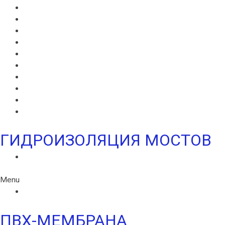
ВИЛЛАДРЕЙН 8 ГЕО
ВИЛЛАДРЕЙН 20
ГИДРОШПОНКИ ИКОПАЛ
НЕОДИЛ
ТЕРАНАП
УЛЬТРАНАП
ВИЛЛАЭЛАСТ ЭМП
БЕНТОНИТОВЫЙ ШНУР ICOPAL
БАНДАЖНАЯ ЛЕНТА ИКОПАЛ
ЖГУТ КОРДОН
ГИДРОИЗОЛЯЦИЯ МОСТОВ
ИКОПАЛ МОСТ СБС
Menu
ИКОПАЛ МОСТ СБС
ПВХ-МЕМБРАНА