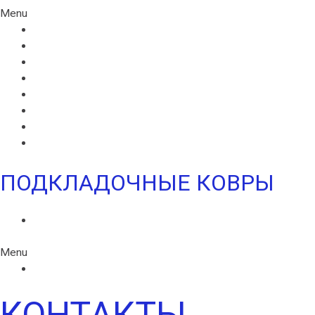
Menu
МАСТИКА ИКОПАЛ СБС
ГИДРОИЗОЛЯЦИОННАЯ МАСТИКА ИКОПАЛ
КРОВЕЛЬНАЯ МАСТИКА ИКОПАЛ
ПРАЙМЕР БИТУМНЫЙ ИКОПАЛ
ПРАЙМЕР СБС ИКОПАЛ
ПРАЙМЕР СИПЛАСТ
УЛЬТРАМАСТИКА ИКОПАЛ
УЛЬТРАПАЙМЕР ИКОПАЛ
ПОДКЛАДОЧНЫЕ КОВРЫ
ФЕЛИКС
Menu
ФЕЛИКС
КОНТАКТЫ