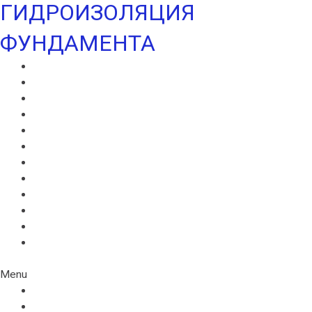
ГИДРОИЗОЛЯЦИЯ
ФУНДАМЕНТА
ВИЛЛАДРЕЙН 400
ВИЛЛАДРЕЙН 500
ВИЛЛАДРЕЙН 8 ГЕО
ВИЛЛАДРЕЙН 20
ГИДРОШПОНКИ ИКОПАЛ
НЕОДИЛ
ТЕРАНАП
УЛЬТРАНАП
ВИЛЛАЭЛАСТ ЭМП
БЕНТОНИТОВЫЙ ШНУР ICOPAL
БАНДАЖНАЯ ЛЕНТА ИКОПАЛ
ЖГУТ КОРДОН
Menu
ВИЛЛАДРЕЙН 400
ВИЛЛАДРЕЙН 500