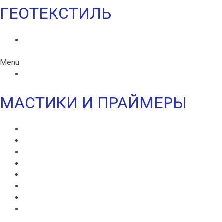
ГЕОТЕКСТИЛЬ
ГЕОТЕКСТИЛЬ ИКОПАЛ
Menu
ГЕОТЕКСТИЛЬ ИКОПАЛ
МАСТИКИ И ПРАЙМЕРЫ
МАСТИКА ИКОПАЛ СБС
ГИДРОИЗОЛЯЦИОННАЯ МАСТИКА ИКОПАЛ
КРОВЕЛЬНАЯ МАСТИКА ИКОПАЛ
ПРАЙМЕР БИТУМНЫЙ ИКОПАЛ
ПРАЙМЕР СБС ИКОПАЛ
ПРАЙМЕР СИПЛАСТ
УЛЬТРАМАСТИКА ИКОПАЛ
УЛЬТРАПАЙМЕР ИКОПАЛ