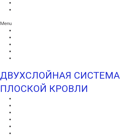
СИНТАН СОЛО ВЕНТ
УЛЬТРАДРАЙВ
Menu
ИКОПАЛ СОЛО
ИКОПАЛ СОЛО FM
СИНТАН ВЕНТ
СИНТАН СОЛО ВЕНТ
УЛЬТРАДРАЙВ
ДВУХСЛОЙНАЯ СИСТЕМА
ПЛОСКОЙ КРОВЛИ
ВИЛЛАТЕКС В
ВИЛЛАТЕКС Н
ВИЛЛАТЕКС ИЗОЛ С
ВИЛЛАФЛЕКС В
ВИЛЛАФЛЕКС Н
ИКОПАЛ В